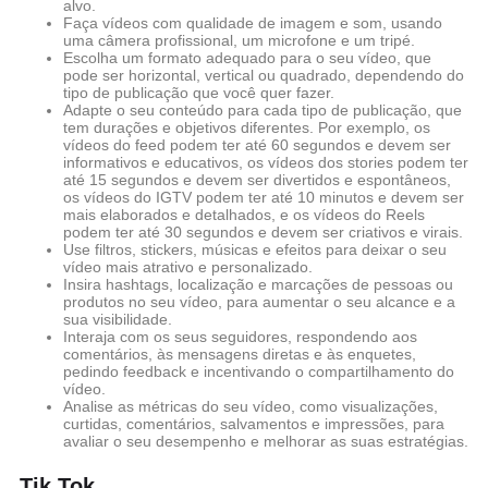
alvo.
Faça vídeos com qualidade de imagem e som, usando
uma câmera profissional, um microfone e um tripé.
Escolha um formato adequado para o seu vídeo, que
pode ser horizontal, vertical ou quadrado, dependendo do
tipo de publicação que você quer fazer.
Adapte o seu conteúdo para cada tipo de publicação, que
tem durações e objetivos diferentes. Por exemplo, os
vídeos do feed podem ter até 60 segundos e devem ser
informativos e educativos, os vídeos dos stories podem ter
até 15 segundos e devem ser divertidos e espontâneos,
os vídeos do IGTV podem ter até 10 minutos e devem ser
mais elaborados e detalhados, e os vídeos do Reels
podem ter até 30 segundos e devem ser criativos e virais.
Use filtros, stickers, músicas e efeitos para deixar o seu
vídeo mais atrativo e personalizado.
Insira hashtags, localização e marcações de pessoas ou
produtos no seu vídeo, para aumentar o seu alcance e a
sua visibilidade.
Interaja com os seus seguidores, respondendo aos
comentários, às mensagens diretas e às enquetes,
pedindo feedback e incentivando o compartilhamento do
vídeo.
Analise as métricas do seu vídeo, como visualizações,
curtidas, comentários, salvamentos e impressões, para
avaliar o seu desempenho e melhorar as suas estratégias.
Tik Tok