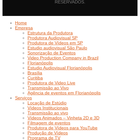
RESERVADOS.
Home
Empresa
Estrutura da Produtora
Produtora Audiovisual SP
Produtora de Vídeos em SP
Estudio audiovisual São Paulo
Sonorização de Eventos
Video Production Company in Brazil
Florianópolis
Estudio Audiovisual Florianópolis
Brasília
Curitiba
Produtora de Video Live
Transmissão ao Vivo
Agência de eventos em Florianópolis
Serviços
Locação de Estúdio
Vídeos Institucionais
Transmissão ao vivo
Vídeos Animados – Vinheta 2D e 3D
Filmagem de eventos
Produtora de Vídeos para YouTube
Produção de Vídeos
Programa de TV