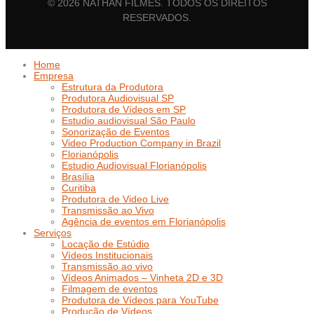
© 2026 NATHAN FILMES. TODOS OS DIREITOS
RESERVADOS.
Home
Empresa
Estrutura da Produtora
Produtora Audiovisual SP
Produtora de Vídeos em SP
Estudio audiovisual São Paulo
Sonorização de Eventos
Video Production Company in Brazil
Florianópolis
Estudio Audiovisual Florianópolis
Brasília
Curitiba
Produtora de Video Live
Transmissão ao Vivo
Agência de eventos em Florianópolis
Serviços
Locação de Estúdio
Vídeos Institucionais
Transmissão ao vivo
Vídeos Animados – Vinheta 2D e 3D
Filmagem de eventos
Produtora de Vídeos para YouTube
Produção de Vídeos