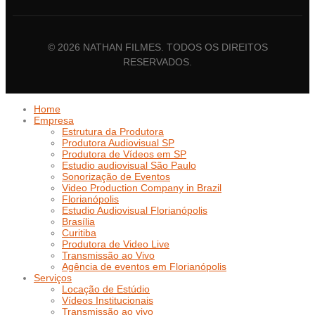
© 2026 NATHAN FILMES. TODOS OS DIREITOS
RESERVADOS.
Home
Empresa
Estrutura da Produtora
Produtora Audiovisual SP
Produtora de Vídeos em SP
Estudio audiovisual São Paulo
Sonorização de Eventos
Video Production Company in Brazil
Florianópolis
Estudio Audiovisual Florianópolis
Brasília
Curitiba
Produtora de Video Live
Transmissão ao Vivo
Agência de eventos em Florianópolis
Serviços
Locação de Estúdio
Vídeos Institucionais
Transmissão ao vivo