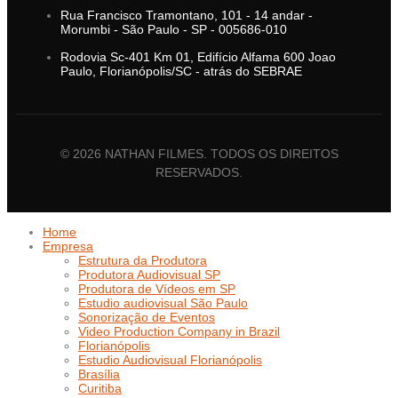
Rua Francisco Tramontano, 101 - 14 andar -
Morumbi - São Paulo - SP - 005686-010
Rodovia Sc-401 Km 01, Edifício Alfama 600 Joao
Paulo, Florianópolis/SC - atrás do SEBRAE
© 2026 NATHAN FILMES. TODOS OS DIREITOS
RESERVADOS.
Home
Empresa
Estrutura da Produtora
Produtora Audiovisual SP
Produtora de Vídeos em SP
Estudio audiovisual São Paulo
Sonorização de Eventos
Video Production Company in Brazil
Florianópolis
Estudio Audiovisual Florianópolis
Brasília
Curitiba