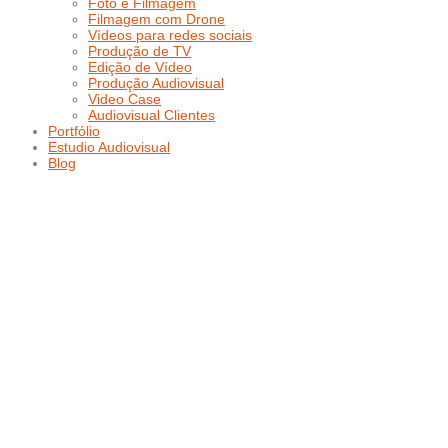
Foto e Filmagem
Filmagem com Drone
Vídeos para redes sociais
Produção de TV
Edição de Vídeo
Produção Audiovisual
Video Case
Audiovisual Clientes
Portfólio
Estudio Audiovisual
Blog