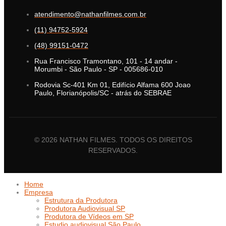
atendimento@nathanfilmes.com.br
(11) 94752-5924
(48) 99151-0472
Rua Francisco Tramontano, 101 - 14 andar -
Morumbi - São Paulo - SP - 005686-010
Rodovia Sc-401 Km 01, Edifício Alfama 600 Joao
Paulo, Florianópolis/SC - atrás do SEBRAE
© 2026 NATHAN FILMES. TODOS OS DIREITOS
RESERVADOS.
Home
Empresa
Estrutura da Produtora
Produtora Audiovisual SP
Produtora de Vídeos em SP
Estudio audiovisual São Paulo