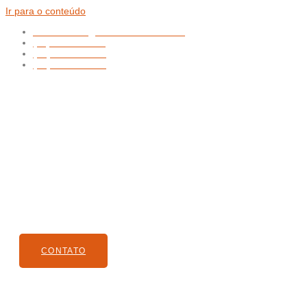
Ir para o conteúdo
atendimento@nathanfilmes.com.br
(11) 94752-5924
(48) 99151-0472
(61) 99972-9352
CONTATO