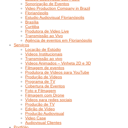
Sonorização de Eventos
Video Production Company in Brazil
Florianópolis
Estudio Audiovisual Florianópolis
Brasília
Curitiba
Produtora de Video Live
Transmissão ao Vivo
Agência de eventos em Florianópolis
Serviços
Locação de Estúdio
Vídeos Institucionais
Transmissão ao vivo
Vídeos Animados – Vinheta 2D e 3D
Filmagem de eventos
Produtora de Vídeos para YouTube
Produção de Vídeos
Programa de TV
Cobertura de Eventos
Foto e Filmagem
Filmagem com Drone
Vídeos para redes sociais
Produção de TV
Edição de Vídeo
Produção Audiovisual
Video Case
Audiovisual Clientes
Portfólio