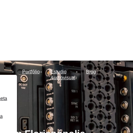
Portfólio
Estudio
Blog
Audiovisual
heta
ra