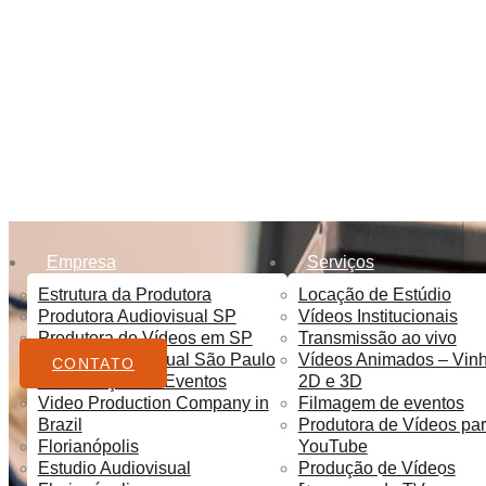
e
Empresa
Serviços
Estrutura da Produtora
Locação de Estúdio
Produtora Audiovisual SP
Vídeos Institucionais
Produtora de Vídeos em SP
Transmissão ao vivo
Estudio audiovisual São Paulo
Vídeos Animados – Vin
CONTATO
Sonorização de Eventos
2D e 3D
Video Production Company in
Filmagem de eventos
Brazil
Produtora de Vídeos pa
Florianópolis
YouTube
Estudio Audiovisual
Produção de Vídeos