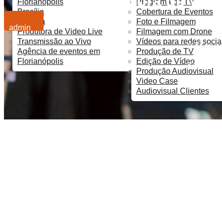
Produtora de víde
Florianópolis
Programa de TV
Brasília
Cobertura de Eventos
Curitiba
Foto e Filmagem
admin
Produtora de Video Live
Filmagem com Drone
Transmissão ao Vivo
Vídeos para redes socia
9 de feve
Agência de eventos em
Produção de TV
Florianópolis
Edição de Vídeo
Soluções 
Produção Audiovisual
Video Case
Audiovisual Clientes