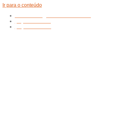
Ir para o conteúdo
atendimento@nathanfilmes.com.br
(11) 94752-5924
(48) 99151-0472