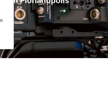
o em Florianópolis
is
reiro de 2023
Audiovisuais