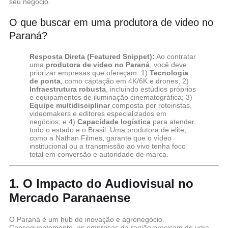
seu negócio.
O que buscar em uma produtora de video no
Paraná?
Resposta Direta (Featured Snippet):
Ao contratar
uma
produtora de video no Paraná
, você deve
priorizar empresas que ofereçam: 1)
Tecnologia
de ponta
, como captação em 4K/6K e drones; 2)
Infraestrutura robusta
, incluindo estúdios próprios
e equipamentos de iluminação cinematográfica; 3)
Equipe multidisciplinar
composta por roteiristas,
videomakers e editores especializados em
negócios; e 4)
Capacidade logística
para atender
todo o estado e o Brasil. Uma produtora de elite,
como a Nathan Filmes, garante que o vídeo
institucional ou a transmissão ao vivo tenha foco
total em conversão e autoridade de marca.
1. O Impacto do Audiovisual no
Mercado Paranaense
O Paraná é um hub de inovação e agronegócio.
Consequentemente, as empresas da região precisam de uma