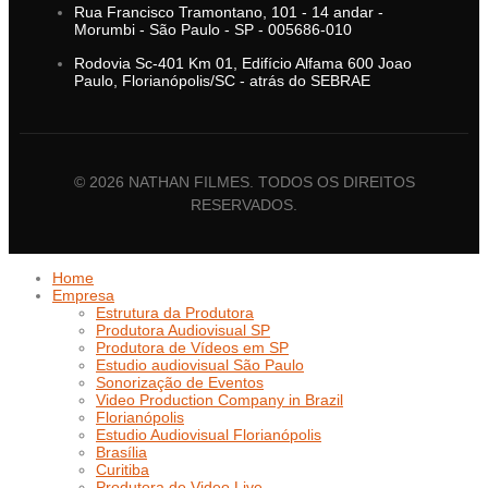
Rua Francisco Tramontano, 101 - 14 andar -
Morumbi - São Paulo - SP - 005686-010
Rodovia Sc-401 Km 01, Edifício Alfama 600 Joao
Paulo, Florianópolis/SC - atrás do SEBRAE
© 2026 NATHAN FILMES. TODOS OS DIREITOS
RESERVADOS.
Home
Empresa
Estrutura da Produtora
Produtora Audiovisual SP
Produtora de Vídeos em SP
Estudio audiovisual São Paulo
Sonorização de Eventos
Video Production Company in Brazil
Florianópolis
Estudio Audiovisual Florianópolis
Brasília
Curitiba
Produtora de Video Live