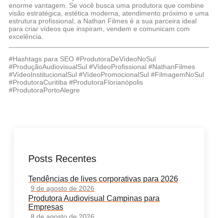
enorme vantagem. Se você busca uma produtora que combine
visão estratégica, estética moderna, atendimento próximo e uma
estrutura profissional, a Nathan Filmes é a sua parceira ideal
para criar vídeos que inspiram, vendem e comunicam com
excelência.
#Hashtags para SEO #ProdutoraDeVídeoNoSul
#ProduçãoAudiovisualSul #VídeoProfissional #NathanFilmes
#VídeoInstitucionalSul #VídeoPromocionalSul #FilmagemNoSul
#ProdutoraCuritiba #ProdutoraFlorianópolis
#ProdutoraPortoAlegre
Posts Recentes
Tendências de lives corporativas para 2026
9 de agosto de 2026
Produtora Audiovisual Campinas para
Empresas
8 de agosto de 2026