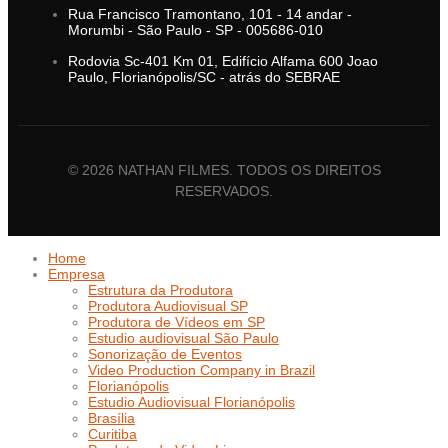
Rua Francisco Tramontano, 101 - 14 andar -
Morumbi - São Paulo - SP - 005686-010
Rodovia Sc-401 Km 01, Edifício Alfama 600 Joao
Paulo, Florianópolis/SC - atrás do SEBRAE
© 2026 NATHAN FILMES. TODOS OS DIREITOS
RESERVADOS.
Home
Empresa
Estrutura da Produtora
Produtora Audiovisual SP
Produtora de Vídeos em SP
Estudio audiovisual São Paulo
Sonorização de Eventos
Video Production Company in Brazil
Florianópolis
Estudio Audiovisual Florianópolis
Brasília
Curitiba