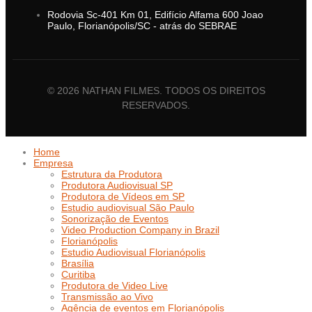
Rodovia Sc-401 Km 01, Edifício Alfama 600 Joao
Paulo, Florianópolis/SC - atrás do SEBRAE
© 2026 NATHAN FILMES. TODOS OS DIREITOS
RESERVADOS.
Home
Empresa
Estrutura da Produtora
Produtora Audiovisual SP
Produtora de Vídeos em SP
Estudio audiovisual São Paulo
Sonorização de Eventos
Video Production Company in Brazil
Florianópolis
Estudio Audiovisual Florianópolis
Brasília
Curitiba
Produtora de Video Live
Transmissão ao Vivo
Agência de eventos em Florianópolis