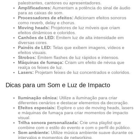
palestrantes, cantores ou apresentadores.
Amplificadores:
Aumentam a potência do sinal de áudio
para as caixas de som.
Processadores de efeitos:
Adicionam efeitos sonoros
como reverb, delay e chorus.
Moving heads:
Projetores de luz móveis que criam
efeitos dinâmicos e coloridos.
Canhões de LED:
Emitem luz de alta intensidade em
diversas cores.
Painéis de LED:
Telas que exibem imagens, vídeos e
efeitos visuais.
Strobos:
Emitem flashes de luz rápidos e intensos.
Máquinas de fumaça:
Criam um efeito de névoa que
realça os feixes de luz.
Lasers:
Projetam feixes de luz concentrados e coloridos.
Dicas para um Som e Luz de Impacto
Iluminação cênica:
Utilize a iluminação para criar
diferentes cenários e destacar elementos da decoração.
Efeitos especiais:
Explore o uso de moving heads, lasers
e máquinas de fumaça para criar momentos de impacto
visual.
Trilha sonora personalizada:
Crie uma playlist que
combine com o estilo do evento e com o perfil do público.
Som ambiente:
Utilize música ambiente suave durante os
intervalos e momentos de networking.