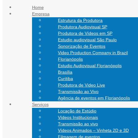
Ir para o conteúdo
Home
Empresa
atendimento@nathanfilmes.com.br
Estrutura da Produtora
(11) 94752-5924
Produtora Audiovisual SP
(48) 99151-0472
Produtora de Vídeos em SP
Estudio audiovisual São Paulo
Sonorização de Eventos
Video Production Company in Brazil
Florianópolis
Estudio Audiovisual Florianópolis
Brasília
Curitiba
Produtora de Video Live
Transmissão ao Vivo
Agência de eventos em Florianópolis
Serviços
Locação de Estúdio
Vídeos Institucionais
Transmissão ao vivo
Vídeos Animados – Vinheta 2D e 3D
Filmagem de eventos