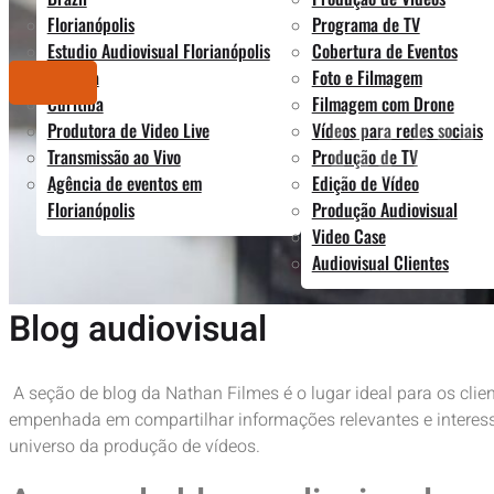
Florianópolis
Programa de TV
Estudio Audiovisual Florianópolis
Cobertura de Eventos
Brasília
Foto e Filmagem
BLOG
Curitiba
Filmagem com Drone
Produtora de Video Live
Vídeos para redes sociais
Transmissão ao Vivo
Produção de TV
Agência de eventos em
Edição de Vídeo
Florianópolis
Produção Audiovisual
Video Case
Audiovisual Clientes
Blog audiovisual
A seção de blog da Nathan Filmes é o lugar ideal para os cli
empenhada em compartilhar informações relevantes e interessa
universo da produção de vídeos.