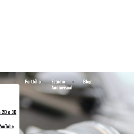
Portfólio
Estudio
Blog
Audiovisual
a 2D e 3D
YouTube