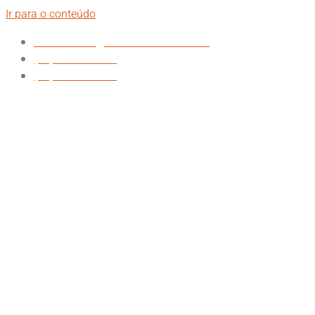
Ir para o conteúdo
atendimento@nathanfilmes.com.br
(11) 94752-5924
(48) 99151-0472