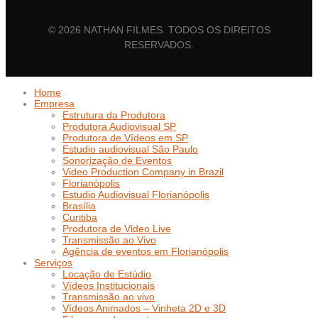
© 2026 NATHAN FILMES. TODOS OS DIREITOS
RESERVADOS.
Home
Empresa
Estrutura da Produtora
Produtora Audiovisual SP
Produtora de Vídeos em SP
Estudio audiovisual São Paulo
Sonorização de Eventos
Video Production Company in Brazil
Florianópolis
Estudio Audiovisual Florianópolis
Brasília
Curitiba
Produtora de Video Live
Transmissão ao Vivo
Agência de eventos em Florianópolis
Serviços
Locação de Estúdio
Vídeos Institucionais
Transmissão ao vivo
Vídeos Animados – Vinheta 2D e 3D