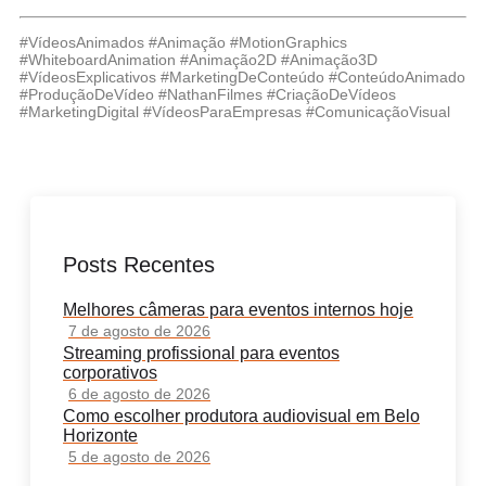
#VídeosAnimados #Animação #MotionGraphics
#WhiteboardAnimation #Animação2D #Animação3D
#VídeosExplicativos #MarketingDeConteúdo #ConteúdoAnimado
#ProduçãoDeVídeo #NathanFilmes #CriaçãoDeVídeos
#MarketingDigital #VídeosParaEmpresas #ComunicaçãoVisual
Posts Recentes
Melhores câmeras para eventos internos hoje
7 de agosto de 2026
Streaming profissional para eventos
corporativos
6 de agosto de 2026
Como escolher produtora audiovisual em Belo
Horizonte
5 de agosto de 2026