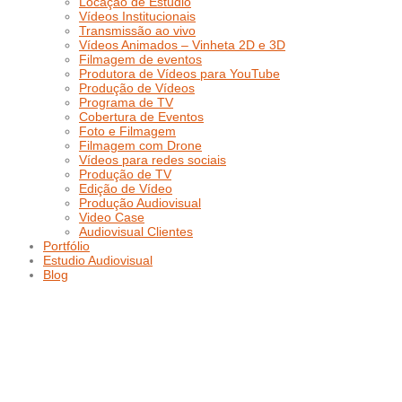
Locação de Estúdio
Vídeos Institucionais
Transmissão ao vivo
Vídeos Animados – Vinheta 2D e 3D
Filmagem de eventos
Produtora de Vídeos para YouTube
Produção de Vídeos
Programa de TV
Cobertura de Eventos
Foto e Filmagem
Filmagem com Drone
Vídeos para redes sociais
Produção de TV
Edição de Vídeo
Produção Audiovisual
Video Case
Audiovisual Clientes
Portfólio
Estudio Audiovisual
Blog