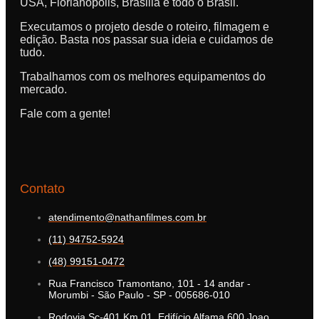
USA, Florianópolis, Brasilia e todo o Brasil.
Executamos o projeto desde o roteiro, filmagem e
edição. Basta nos passar sua ideia e cuidamos de
tudo.
Trabalhamos com os melhores equipamentos do
mercado.
Fale com a gente!
Contato
atendimento@nathanfilmes.com.br
(11) 94752-5924
(48) 99151-0472
Rua Francisco Tramontano, 101 - 14 andar -
Morumbi - São Paulo - SP - 005686-010
Rodovia Sc-401 Km 01, Edifício Alfama 600 Joao