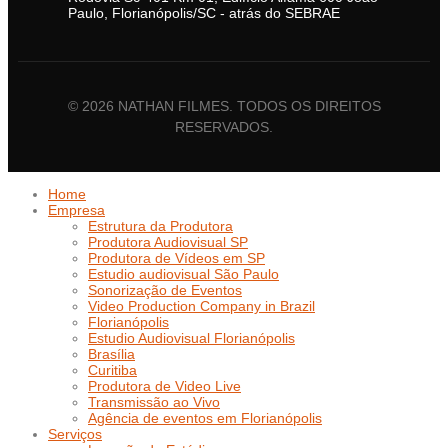
Paulo, Florianópolis/SC - atrás do SEBRAE
© 2026 NATHAN FILMES. TODOS OS DIREITOS
RESERVADOS.
Home
Empresa
Estrutura da Produtora
Produtora Audiovisual SP
Produtora de Vídeos em SP
Estudio audiovisual São Paulo
Sonorização de Eventos
Video Production Company in Brazil
Florianópolis
Estudio Audiovisual Florianópolis
Brasília
Curitiba
Produtora de Video Live
Transmissão ao Vivo
Agência de eventos em Florianópolis
Serviços