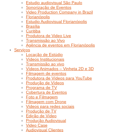
Estudio audiovisual São Paulo
Sonorização de Eventos
Video Production Company in Brazil
Florianópolis
Estudio Audiovisual Florianópolis
Brasília
Curitiba
Produtora de Video Live
Transmissão ao Vivo
Agência de eventos em Florianópolis
Serviços
Locação de Estúdio
Vídeos Institucionais
Transmissão ao vivo
Vídeos Animados – Vinheta 2D e 3D
Filmagem de eventos
Produtora de Vídeos para YouTube
Produção de Vídeos
Programa de TV
Cobertura de Eventos
Foto e Filmagem
Filmagem com Drone
Vídeos para redes sociais
Produção de TV
Edição de Vídeo
Produção Audiovisual
Video Case
Audiovisual Clientes