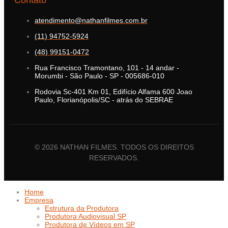
atendimento@nathanfilmes.com.br
(11) 94752-5924
(48) 99151-0472
Rua Francisco Tramontano, 101 - 14 andar -
Morumbi - São Paulo - SP - 005686-010
Rodovia Sc-401 Km 01, Edifício Alfama 600 Joao
Paulo, Florianópolis/SC - atrás do SEBRAE
© 2026 NATHAN FILMES. TODOS OS DIREITOS
RESERVADOS.
Home
Empresa
Estrutura da Produtora
Produtora Audiovisual SP
Produtora de Vídeos em SP