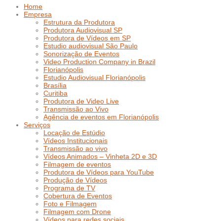
Home
Empresa
Estrutura da Produtora
Produtora Audiovisual SP
Produtora de Vídeos em SP
Estudio audiovisual São Paulo
Sonorização de Eventos
Video Production Company in Brazil
Florianópolis
Estudio Audiovisual Florianópolis
Brasília
Curitiba
Produtora de Video Live
Transmissão ao Vivo
Agência de eventos em Florianópolis
Serviços
Locação de Estúdio
Vídeos Institucionais
Transmissão ao vivo
Vídeos Animados – Vinheta 2D e 3D
Filmagem de eventos
Produtora de Vídeos para YouTube
Produção de Vídeos
Programa de TV
Cobertura de Eventos
Foto e Filmagem
Filmagem com Drone
Vídeos para redes sociais