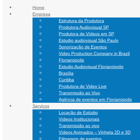
Ir para o conteúdo
Home
Empresa
atendimento@nathanfilmes.com.br
Estrutura da Produtora
(11) 94752-5924
Produtora Audiovisual SP
(48) 99151-0472
Produtora de Vídeos em SP
Estudio audiovisual São Paulo
Sonorização de Eventos
Video Production Company in Brazil
Florianópolis
Estudio Audiovisual Florianópolis
Brasília
Curitiba
Produtora de Video Live
Transmissão ao Vivo
Agência de eventos em Florianópolis
Serviços
Locação de Estúdio
Vídeos Institucionais
Transmissão ao vivo
Vídeos Animados – Vinheta 2D e 3D
Filmagem de eventos