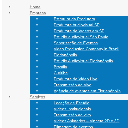
Ir para o conteúdo
Home
Empresa
atendimento@nathanfilmes.com.br
Estrutura da Produtora
(11) 94752-5924
Produtora Audiovisual SP
(48) 99151-0472
Produtora de Vídeos em SP
Estudio audiovisual São Paulo
Sonorização de Eventos
Video Production Company in Brazil
Florianópolis
Estudio Audiovisual Florianópolis
Brasília
Curitiba
Produtora de Video Live
Transmissão ao Vivo
Agência de eventos em Florianópolis
Serviços
Locação de Estúdio
Vídeos Institucionais
Transmissão ao vivo
Vídeos Animados – Vinheta 2D e 3D
Filmagem de eventos