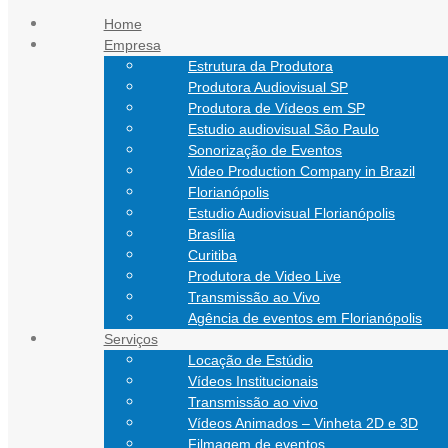
Ir para o conteúdo
Home
Empresa
atendimento@nathanfilmes.com.br
Estrutura da Produtora
(11) 94752-5924
Produtora Audiovisual SP
(48) 99151-0472
Produtora de Vídeos em SP
Estudio audiovisual São Paulo
Sonorização de Eventos
Video Production Company in Brazil
Florianópolis
Estudio Audiovisual Florianópolis
Brasília
Curitiba
Produtora de Video Live
Transmissão ao Vivo
Agência de eventos em Florianópolis
Serviços
Locação de Estúdio
Vídeos Institucionais
Transmissão ao vivo
Vídeos Animados – Vinheta 2D e 3D
Filmagem de eventos