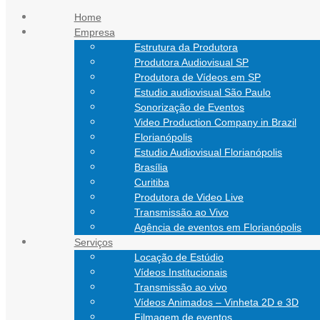
Ir para o conteúdo
Home
Empresa
atendimento@nathanfilmes.com.br
Estrutura da Produtora
(11) 94752-5924
Produtora Audiovisual SP
(48) 99151-0472
Produtora de Vídeos em SP
Estudio audiovisual São Paulo
Sonorização de Eventos
Video Production Company in Brazil
Florianópolis
Estudio Audiovisual Florianópolis
Brasília
Curitiba
Produtora de Video Live
Transmissão ao Vivo
Agência de eventos em Florianópolis
Serviços
Locação de Estúdio
Vídeos Institucionais
Transmissão ao vivo
Vídeos Animados – Vinheta 2D e 3D
Filmagem de eventos