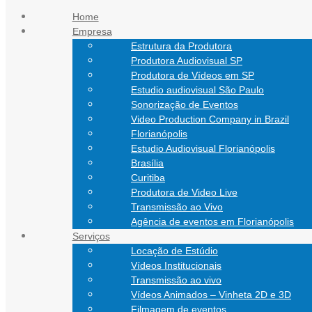
Ir para o conteúdo
Home
Empresa
atendimento@nathanfilmes.com.br
Estrutura da Produtora
(11) 94752-5924
Produtora Audiovisual SP
(48) 99151-0472
Produtora de Vídeos em SP
Estudio audiovisual São Paulo
Sonorização de Eventos
Video Production Company in Brazil
Florianópolis
Estudio Audiovisual Florianópolis
Brasília
Curitiba
Produtora de Video Live
Transmissão ao Vivo
Agência de eventos em Florianópolis
Serviços
Locação de Estúdio
Vídeos Institucionais
Transmissão ao vivo
Vídeos Animados – Vinheta 2D e 3D
Filmagem de eventos