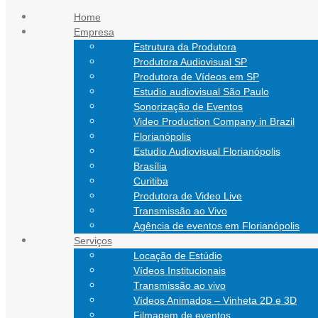
Ir para o conteúdo
Home
Empresa
atendimento@nathanfilmes.com.br
Estrutura da Produtora
(11) 94752-5924
Produtora Audiovisual SP
(48) 99151-0472
Produtora de Vídeos em SP
Estudio audiovisual São Paulo
Sonorização de Eventos
Video Production Company in Brazil
Florianópolis
Estudio Audiovisual Florianópolis
Brasília
Curitiba
Produtora de Video Live
Transmissão ao Vivo
Agência de eventos em Florianópolis
Serviços
Locação de Estúdio
Vídeos Institucionais
Transmissão ao vivo
Vídeos Animados – Vinheta 2D e 3D
Filmagem de eventos