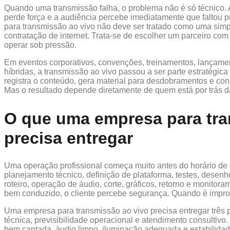
Quando uma transmissão falha, o problema não é só técnico. A
perde força e a audiência percebe imediatamente que faltou p
para transmissão ao vivo não deve ser tratado como uma sim
contratação de internet. Trata-se de escolher um parceiro com
operar sob pressão.
Em eventos corporativos, convenções, treinamentos, lançame
híbridas, a transmissão ao vivo passou a ser parte estratégic
registra o conteúdo, gera material para desdobramentos e con
Mas o resultado depende diretamente de quem está por trás d
O que uma empresa para tra
precisa entregar
Uma operação profissional começa muito antes do horário de e
planejamento técnico, definição de plataforma, testes, desen
roteiro, operação de áudio, corte, gráficos, retorno e monito
bem conduzido, o cliente percebe segurança. Quando é improv
Uma empresa para transmissão ao vivo precisa entregar três
técnica, previsibilidade operacional e atendimento consultivo
bem captada, áudio limpo, iluminação adequada e estabilidad