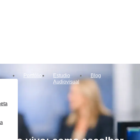
Portfólio
Estudio
Blog
Audiovisual
heta
ra