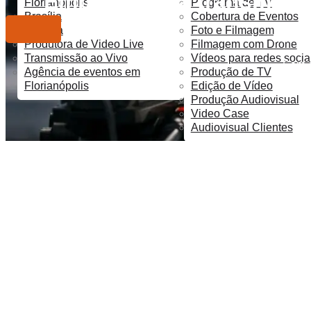
Empresa para transmissã
Florianópolis
Programa de TV
Brasília
Cobertura de Eventos
Curitiba
Foto e Filmagem
6 de ju
Produtora de Video Live
Filmagem com Drone
Transmissão ao Vivo
Vídeos para redes socia
Sem c
Agência de eventos em
Produção de TV
Florianópolis
Edição de Vídeo
Produção Audiovisual
Video Case
Audiovisual Clientes