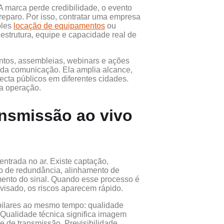
 marca perde credibilidade, o evento
reparo. Por isso, contratar uma empresa
ples
locação de equipamentos
ou
 estrutura, equipe e capacidade real de
ntos, assembleias, webinars e ações
a da comunicação. Ela amplia alcance,
ecta públicos em diferentes cidades.
a operação.
nsmissão ao vivo
ntrada no ar. Existe captação,
ho de redundância, alinhamento de
ramento do sinal. Quando esse processo é
isado, os riscos aparecem rápido.
 pilares ao mesmo tempo: qualidade
. Qualidade técnica significa imagem
e de transmissão. Previsibilidade