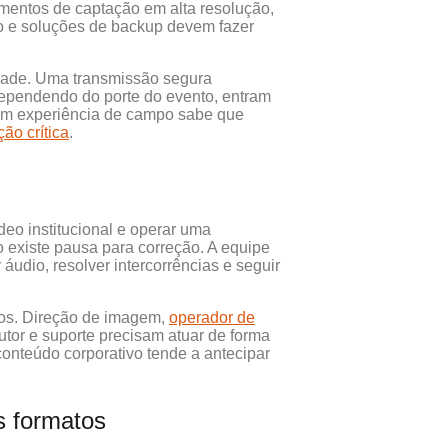
amentos de captação em alta resolução,
ão e soluções de backup devem fazer
dade. Uma transmissão segura
Dependendo do porte do evento, entram
tem experiência de campo sabe que
ão crítica
.
eo institucional e operar uma
ão existe pausa para correção. A equipe
áudio, resolver intercorrências e seguir
idos. Direção de imagem,
operador de
utor e suporte precisam atuar de forma
onteúdo corporativo tende a antecipar
s formatos