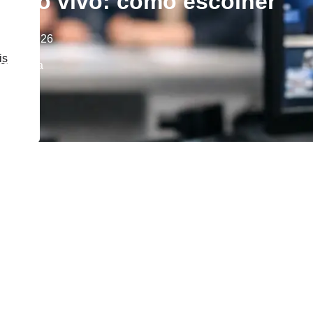
o ao vivo: como escolher
lho de 2026
is
ategoria