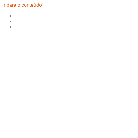
Ir para o conteúdo
atendimento@nathanfilmes.com.br
(11) 94752-5924
(48) 99151-0472