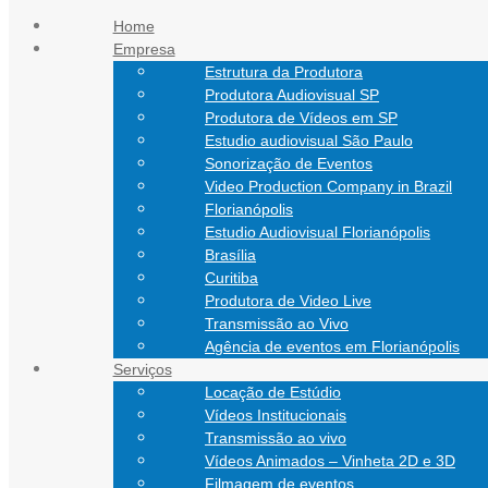
Ir para o conteúdo
Home
Empresa
atendimento@nathanfilmes.com.br
Estrutura da Produtora
(11) 94752-5924
Produtora Audiovisual SP
(48) 99151-0472
Produtora de Vídeos em SP
Estudio audiovisual São Paulo
Sonorização de Eventos
Video Production Company in Brazil
Florianópolis
Estudio Audiovisual Florianópolis
Brasília
Curitiba
Produtora de Video Live
Transmissão ao Vivo
Agência de eventos em Florianópolis
Serviços
Locação de Estúdio
Vídeos Institucionais
Transmissão ao vivo
Vídeos Animados – Vinheta 2D e 3D
Filmagem de eventos