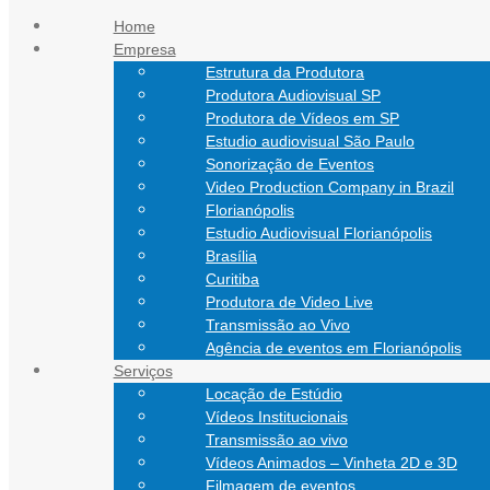
Ir para o conteúdo
Home
Empresa
atendimento@nathanfilmes.com.br
Estrutura da Produtora
(11) 94752-5924
Produtora Audiovisual SP
(48) 99151-0472
Produtora de Vídeos em SP
Estudio audiovisual São Paulo
Sonorização de Eventos
Video Production Company in Brazil
Florianópolis
Estudio Audiovisual Florianópolis
Brasília
Curitiba
Produtora de Video Live
Transmissão ao Vivo
Agência de eventos em Florianópolis
Serviços
Locação de Estúdio
Vídeos Institucionais
Transmissão ao vivo
Vídeos Animados – Vinheta 2D e 3D
Filmagem de eventos