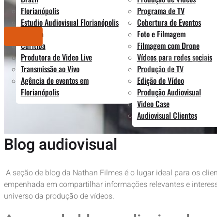
Florianópolis
Programa de TV
Estudio Audiovisual Florianópolis
Cobertura de Eventos
Brasília
Foto e Filmagem
BLOG
Curitiba
Filmagem com Drone
Produtora de Video Live
Vídeos para redes sociais
Transmissão ao Vivo
Produção de TV
Agência de eventos em
Edição de Vídeo
Florianópolis
Produção Audiovisual
Video Case
Audiovisual Clientes
Blog audiovisual
A seção de blog da Nathan Filmes é o lugar ideal para os cli
empenhada em compartilhar informações relevantes e interessa
universo da produção de vídeos.