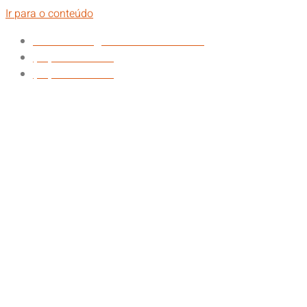
Ir para o conteúdo
atendimento@nathanfilmes.com.br
(11) 94752-5924
(48) 99151-0472