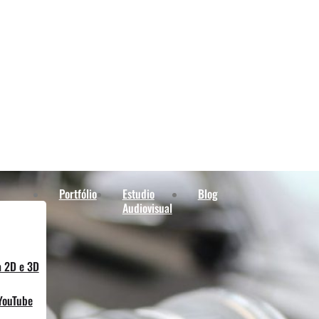
Portfólio
Estudio
Blog
Audiovisual
a 2D e 3D
YouTube